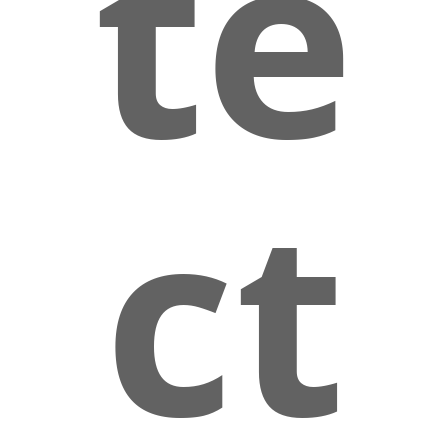
te
ct